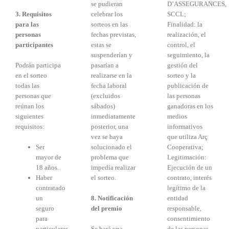
se pudieran
D’ASSEGURANCES,
3. Requisitos
celebrar los
SCCL;
para las
sorteos en las
Finalidad: la
personas
fechas previstas,
realización, el
participantes
estas se
control, el
suspenderían y
seguimiento, la
Podrán participa
pasarían a
gestión del
en el sorteo
realizarse en la
sorteo y la
todas las
fecha laboral
publicación de
personas que
(excluidos
las personas
reúnan los
sábados)
ganadoras en los
siguientes
inmediatamente
medios
requisitos:
posterior, una
informativos
vez se haya
que utiliza Arç
Ser
solucionado el
Cooperativa;
mayor de
problema que
Legitimación:
18 años.
impedía realizar
Ejecución de un
Haber
el sorteo.
contrato, interés
contratado
legítimo de la
un
8.
Notificación
entidad
seguro
del premio
responsable,
para
consentimiento
particulares
Se hará una
de las personas