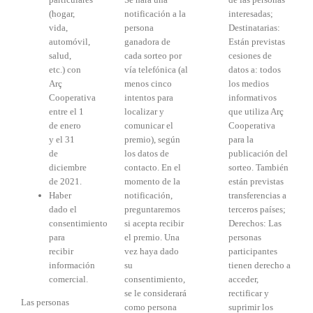
(hogar,
notificación a la
interesadas;
vida,
persona
Destinatarias:
automóvil,
ganadora de
Están previstas
salud,
cada sorteo por
cesiones de
etc.) con
vía telefónica (al
datos a: todos
Arç
menos cinco
los medios
Cooperativa
intentos para
informativos
entre el 1
localizar y
que utiliza Arç
de enero
comunicar el
Cooperativa
y el 31
premio), según
para la
de
los datos de
publicación del
diciembre
contacto. En el
sorteo. También
de 2021.
momento de la
están previstas
Haber
notificación,
transferencias a
dado el
preguntaremos
terceros países;
consentimiento
si acepta recibir
Derechos: Las
para
el premio. Una
personas
recibir
vez haya dado
participantes
información
su
tienen derecho a
comercial.
consentimiento,
acceder,
se le considerará
rectificar y
Las personas
como persona
suprimir los