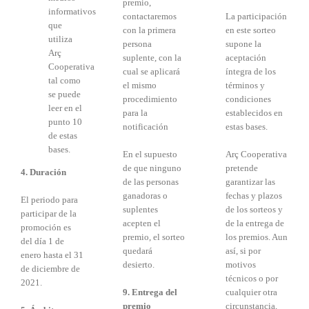
premio,
informativos
contactaremos
La participación
que
con la primera
en este sorteo
utiliza
persona
supone la
Arç
suplente, con la
aceptación
Cooperativa
cual se aplicará
íntegra de los
tal como
el mismo
términos y
se puede
procedimiento
condiciones
leer en el
para la
establecidos en
punto 10
notificación
estas bases.
de estas
bases.
En el supuesto
Arç Cooperativa
de que ninguno
pretende
4. Duración
de las personas
garantizar las
ganadoras o
fechas y plazos
El periodo para
suplentes
de los sorteos y
participar de la
acepten el
de la entrega de
promoción es
premio, el sorteo
los premios. Aun
del día 1 de
quedará
así, si por
enero hasta el 31
desierto.
motivos
de diciembre de
técnicos o por
2021.
9.
Entrega del
cualquier otra
premio
circunstancia,