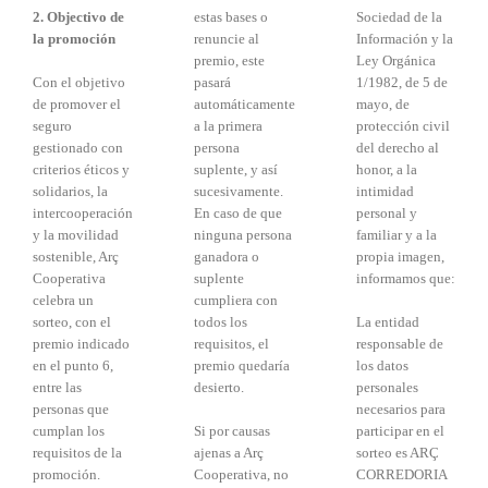
2. Objectivo de
estas bases o
Sociedad de la
la promoción
renuncie al
Información y la
premio, este
Ley Orgánica
Con el objetivo
pasará
1/1982, de 5 de
de promover el
automáticamente
mayo, de
seguro
a la primera
protección civil
gestionado con
persona
del derecho al
criterios éticos y
suplente, y así
honor, a la
solidarios, la
sucesivamente.
intimidad
intercooperación
En caso de que
personal y
y la movilidad
ninguna persona
familiar y a la
sostenible, Arç
ganadora o
propia imagen,
Cooperativa
suplente
informamos que:
celebra un
cumpliera con
sorteo, con el
todos los
La entidad
premio indicado
requisitos, el
responsable de
en el punto 6,
premio quedaría
los datos
entre las
desierto.
personales
personas que
necesarios para
cumplan los
Si por causas
participar en el
requisitos de la
ajenas a Arç
sorteo es ARÇ
promoción.
Cooperativa, no
CORREDORIA