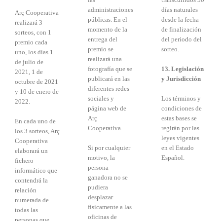
administraciones
días naturales
Arç Cooperativa
públicas. En el
desde la fecha
realizará 3
momento de la
de finalización
sorteos, con 1
entrega del
del periodo del
premio cada
premio se
sorteo.
uno, los días 1
realizará una
de julio de
fotografía que se
13. Legislación
2021, 1 de
publicará en las
y Jurisdicción
octubre de 2021
diferentes redes
y 10 de enero de
sociales y
Los términos y
2022.
página web de
condiciones de
Arç
estas bases se
En cada uno de
Cooperativa.
regirán por las
los 3 sorteos, Arç
leyes vigentes
Cooperativa
Si por cualquier
en el Estado
elaborará un
motivo, la
Español.
fichero
persona
informático que
ganadora no se
contendrá la
pudiera
relación
desplazar
numerada de
físicamente a las
todas las
oficinas de
personas que