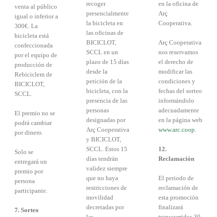
recoger
en la oficina de
venta al público
presencialmente
Arç
igual o inferior a
la bicicleta en
Cooperativa.
300€. La
las oficinas de
bicicleta está
BICICLOT,
Arç Cooperativa
confeccionada
SCCL en un
nos reservamos
por el equipo de
plazo de 15 días
el derecho de
producción de
desde la
modificar las
Rebiciclem de
petición de la
condiciones y
BICICLOT,
bicicleta, con la
fechas del sorteo
SCCL.
presencia de las
informándolo
personas
adecuadamente
El premio no se
designadas por
en la página web
podrá cambiar
Arç Cooperativa
www.arc.coop
.
por dinero.
y BICICLOT,
SCCL. Estos 15
12.
Solo se
días tendrán
Reclamación
entregará un
validez siempre
premio por
que no haya
El periodo de
persona
restricciones de
reclamación de
participante.
movilidad
esta promoción
decretadas por
finalizará
7. Sorteo
las
transcurridos 30