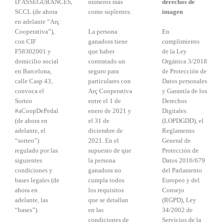
D’ASSEGURANCES,
números más
derechos de
SCCL (de ahora
como suplentes.
imagen
en adelante “Arç
Cooperativa”),
La persona
En
con CIF
ganadora tiene
cumplimiento
F58302001 y
que haber
de la Ley
domicilio social
contratado un
Orgánica 3/2018
en Barcelona,
seguro para
de Protección de
calle Casp 43,
particulares con
Datos personales
convoca el
Arç Cooperativa
y Garantía de los
Sorteo
entre el 1 de
Derechos
#aCoopDePedal
enero de 2021 y
Digitales
(de ahora en
el 31 de
(LOPDGDD), el
adelante, el
diciembre de
Reglamento
“sorteo”)
2021. En el
General de
regulado por las
supuesto de que
Protección de
siguientes
la persona
Datos 2016/679
condiciones y
ganadora no
del Parlamento
bases legales (de
cumpla todos
Europeo y del
ahora en
los requisitos
Consejo
adelante, las
que se detallan
(RGPD), Ley
“bases”).
en las
34/2002 de
condiciones de
Servicios de la