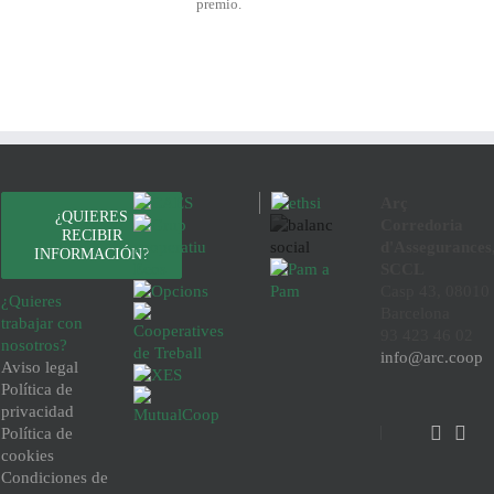
premio.
Arç
¿QUIERES
Corredoria
RECIBIR
d'Assegurances
INFORMACIÓN?
SCCL
Casp 43, 08010
¿Quieres
Barcelona
trabajar con
93 423 46 02
nosotros?
info@arc.coop
Aviso legal
Política de
privacidad
Política de
cookies
Condiciones de