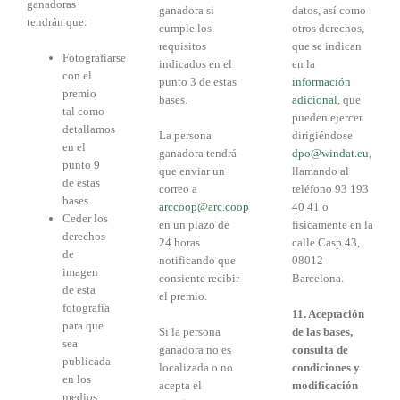
ganadoras
ganadora si
datos, así como
tendrán que:
cumple los
otros derechos,
requisitos
que se indican
Fotografiarse
indicados en el
en la
con el
punto 3 de estas
información
premio
bases.
adicional
, que
tal como
pueden ejercer
detallamos
La persona
dirigiéndose
en el
ganadora tendrá
dpo@windat.eu
,
punto 9
que enviar un
llamando al
de estas
correo a
teléfono 93 193
bases.
arccoop@arc.coop
40 41 o
Ceder los
en un plazo de
físicamente en la
derechos
24 horas
calle Casp 43,
de
notificando que
08012
imagen
consiente recibir
Barcelona.
de esta
el premio.
fotografía
11. Aceptación
para que
Si la persona
de las bases,
sea
ganadora no es
consulta de
publicada
localizada o no
condiciones y
en los
acepta el
modificación
medios