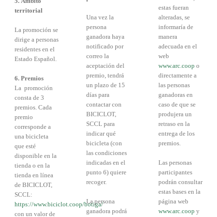
5. Ámbito
estas fueran
territorial
Una vez la
alteradas, se
persona
informaría de
La promoción se
ganadora haya
manera
dirige a personas
notificado por
adecuada en el
residentes en el
correo la
web
Estado Español.
aceptación del
www.arc.coop
o
premio, tendrá
directamente a
6. Premios
un plazo de 15
las personas
La promoción
días para
ganadoras en
consta de 3
contactar con
caso de que se
premios. Cada
BICICLOT,
produjera un
premio
SCCL para
retraso en la
corresponde a
indicar qué
entrega de los
una bicicleta
bicicleta (con
premios.
que esté
las condiciones
disponible en la
indicadas en el
Las personas
tienda o en la
punto 6) quiere
participantes
tienda en línea
recoger.
podrán consultar
de BICICLOT,
estas bases en la
SCCL:
La persona
página web
https://www.biciclot.coop/botiga/
ganadora podrá
www.arc.coop
y
con un valor de