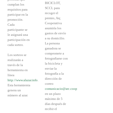
BICICLOT,
cumplan los
SCCL para
requisitos para
recoger el
participar en la
premio, Arç
promoción.
Cooperativa
Cada
asumiría los
participante se
gastos de envío
le asignará una
a su domicilio.
participación en
La persona
cada sorteo.
ganadora se
compromete a
Los sorteos se
fotografiarse con
realizarán a
la bicicleta y
través de la
enviar la
herramienta en
fotografía a la
línea
dirección de
http://www.alazar.info
.
correo
Esta herramienta
comunicacio@arc.coop
genera un
en un plazo
número al azar.
máximo de 5
días después de
recibir el