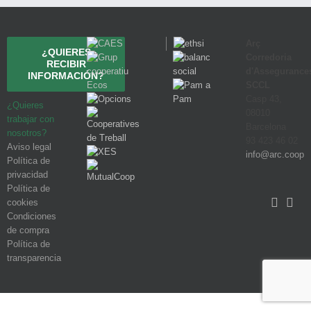
Arç
¿QUIERES
Corredoria
RECIBIR
d'Assegurance
INFORMACIÓN?
SCCL
Casp 43,
¿Quieres
08010
trabajar con
Barcelona
nosotros?
93 423 46 02
Aviso legal
info@arc.coop
Política de
privacidad
Política de
cookies
Condiciones
de compra
Política de
transparencia