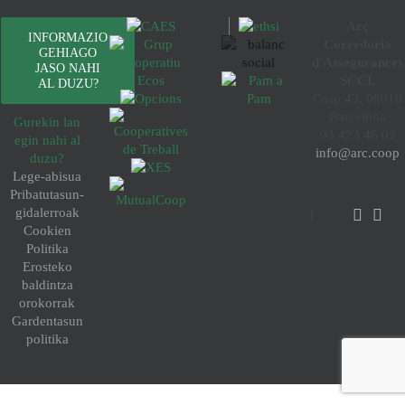
Arç
INFORMAZIO
Corredoria
GEHIAGO
d'Assegurances
JASO NAHI
SCCL
AL DUZU?
Casp 43, 08010
Barcelona
Gurekin lan
93 423 46 02
egin nahi al
info@arc.coop
duzu?
Lege-abisua
Pribatutasun-
gidalerroak
Cookien
Politika
Erosteko
baldintza
orokorrak
Gardentasun
politika