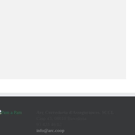
Arç Corredoria d'Assegurances, SCCL
Casp 43, 08010 Barcelona
93 423 46 02
info@arc.coop