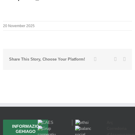
20 November 2025
Twitter
Facebook
Linkedin
Emai
Share This Story, Choose Your Platform!
Arç
INFORMAZIO
Corredoria
GEHIAGO
d'Assegurance