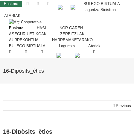
Euskara
BULEGO BIRTUALA
Laguntza Sinistroa
ATARIAK
Euskara
HASI
NOR GAREN
ASEGURU ETIKOAK
ZERBITZUAK
AURREKONTUA
HARREMANETARAKO
BULEGO BIRTUALA
Laguntza
Atariak
16-Dipòsits_ètics
Previous
16-Dipòsits_ètics