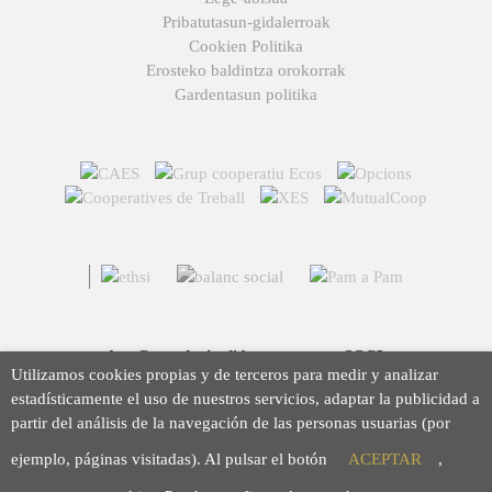
Pribatutasun-gidalerroak
Cookien Politika
Erosteko baldintza orokorrak
Gardentasun politika
Arç Corredoria d'Assegurances, SCCL
Utilizamos cookies propias y de terceros para medir y analizar
Casp 43, 08010 Barcelona
estadísticamente el uso de nuestros servicios, adaptar la publicidad a
93 423 46 02
partir del análisis de la navegación de las personas usuarias (por
info@arc.coop
ejemplo, páginas visitadas). Al pulsar el botón
ACEPTAR
,