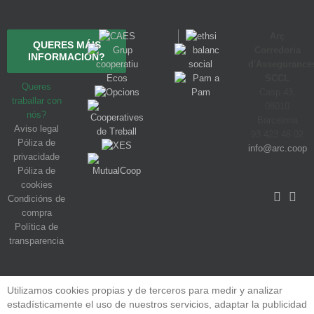
Arç
QUERES MÁIS
Corredoria
INFORMACIÓN?
d'Assegurance
SCCL
Queres
Casp 43,
traballar con
08010
nós?
Barcelona
Aviso legal
93 423 46 02
Póliza de
info@arc.coop
privacidade
Póliza de
cookies
Condicións de
compra
Política de
transparencia
Utilizamos cookies propias y de terceros para medir y analizar
estadísticamente el uso de nuestros servicios, adaptar la publicidad