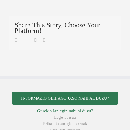
Share This Story, Choose Your
Platform!
Twitter
Facebook
Linkedin
Email
INFORMAZIO GEHIAGO JASO NAHI AL DUZU?
Gurekin lan egin nahi al duzu?
Lege-abisua
Pribatutasun-gidalerroak