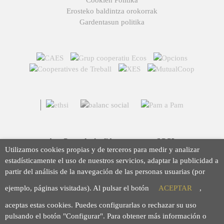
Cookien Politika
Erosteko baldintza orokorrak
Gardentasun politika
Arç Corredoria d'Assegurances, SCCL
Utilizamos cookies propias y de terceros para medir y analizar
Casp 43, 08010 Barcelona
estadísticamente el uso de nuestros servicios, adaptar la publicidad a
93 423 46 02
partir del análisis de la navegación de las personas usuarias (por
info@arc.coop
ejemplo, páginas visitadas). Al pulsar el botón
ACEPTAR
,
aceptas estas cookies. Puedes configurarlas o rechazar su uso
pulsando el botón "Configurar". Para obtener más información o