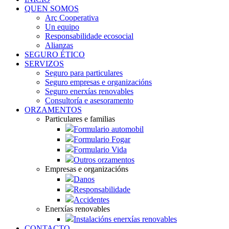
QUEN SOMOS
Arç Cooperativa
Un equipo
Responsabilidade ecosocial
Alianzas
SEGURO ÉTICO
SERVIZOS
Seguro para particulares
Seguro empresas e organizacións
Seguro enerxías renovables
Consultoría e asesoramento
ORZAMENTOS
Particulares e familias
Formulario automobil
Formulario Fogar
Formulario Vida
Outros orzamentos
Empresas e organizacións
Danos
Responsabilidade
Accidentes
Enerxías renovables
Instalacións enerxías renovables
CONTACTO