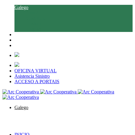
Galego
Català
Castellano
Euskara
English
OFICINA VIRTUAL
Asistencia Sinistro
ACCESO A PORTAIS
Galego
Català
Castellano
Euskara
English
INICIO