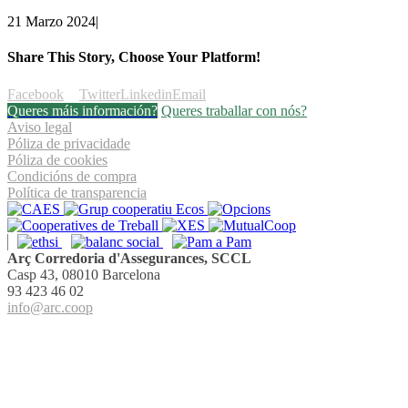
21 Marzo 2024
|
Share This Story, Choose Your Platform!
Facebook
Twitter
Linkedin
Email
Queres máis información?
Queres traballar con nós?
Aviso legal
Póliza de privacidade
Póliza de cookies
Condicións de compra
Política de transparencia
Arç Corredoria d'Assegurances, SCCL
Casp 43, 08010 Barcelona
93 423 46 02
info@arc.coop