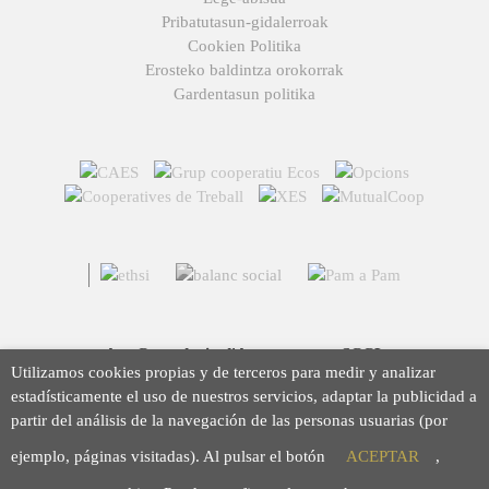
Pribatutasun-gidalerroak
Cookien Politika
Erosteko baldintza orokorrak
Gardentasun politika
Arç Corredoria d'Assegurances, SCCL
Utilizamos cookies propias y de terceros para medir y analizar
Casp 43, 08010 Barcelona
estadísticamente el uso de nuestros servicios, adaptar la publicidad a
93 423 46 02
partir del análisis de la navegación de las personas usuarias (por
info@arc.coop
ejemplo, páginas visitadas). Al pulsar el botón
ACEPTAR
,