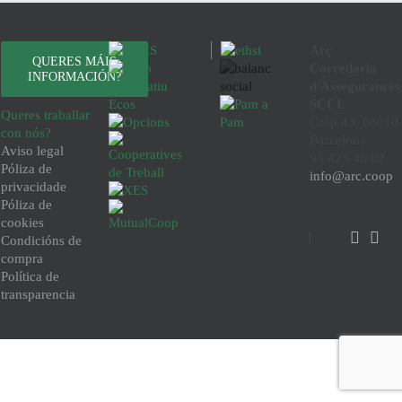
Arç
QUERES MÁIS
Corredoria
INFORMACIÓN?
d'Assegurances
SCCL
Queres traballar
Casp 43, 08010
con nós?
Barcelona
Aviso legal
93 423 46 02
Póliza de
info@arc.coop
privacidade
Póliza de
cookies
Condicións de
compra
Política de
transparencia