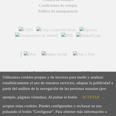
Condiciones de compra
Política de transparencia
Arç Corredoria d'Assegurances, SCCL
Utilizamos cookies propias y de terceros para medir y analizar
Casp 43, 08010 Barcelona
estadísticamente el uso de nuestros servicios, adaptar la publicidad a
93 423 46 02
partir del análisis de la navegación de las personas usuarias (por
info@arc.coop
ejemplo, páginas visitadas). Al pulsar el botón
ACEPTAR
,
aceptas estas cookies. Puedes configurarlas o rechazar su uso
pulsando el botón "Configurar". Para obtener más información o