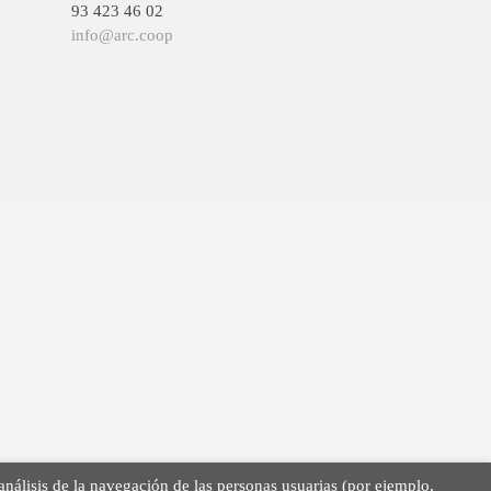
93 423 46 02
info@arc.coop
 análisis de la navegación de las personas usuarias (por ejemplo,