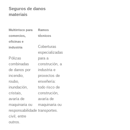
Seguros de danos
materiais
Multirrisco para
Ramos
comercios,
técnicos
oficinas e
Coberturas
industria
especializadas
Pólizas
para a
combinadas
construción, a
de danos por
industria e
incendio,
proxectos de
roubo,
enxeñería:
inundación,
todo risco de
cristais,
construción,
avaría de
avaría de
maquinaria ou
maquinaria ou
responsabilidade
transportes.
civil, entre
outros.