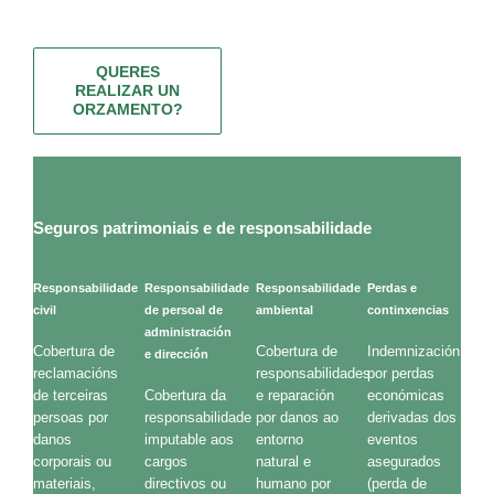
QUERES
REALIZAR UN
ORZAMENTO?
Seguros patrimoniais e de responsabilidade
Responsabilidade
Responsabilidade
Responsabilidade
Perdas e
civil
de persoal de
ambiental
continxencias
administración
Cobertura de
Cobertura de
Indemnización
e dirección
reclamacións
responsabilidades
por perdas
de terceiras
Cobertura da
e reparación
económicas
persoas por
responsabilidade
por danos ao
derivadas dos
danos
imputable aos
entorno
eventos
corporais ou
cargos
natural e
asegurados
materiais,
directivos ou
humano por
(perda de