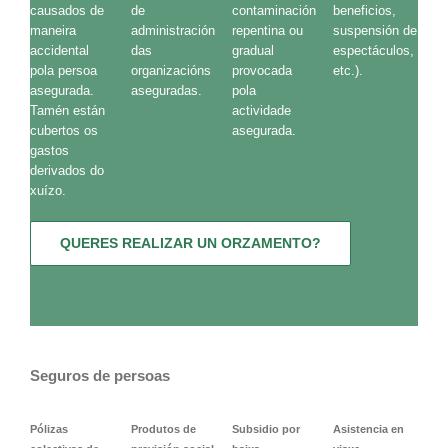
causados de
de
contaminación
beneficios,
maneira
administración
repentina ou
suspensión de
accidental
das
gradual
espectáculos,
pola persoa
organizacións
provocada
etc.).
asegurada.
aseguradas.
pola
Tamén están
actividade
cubertos os
asegurada.
gastos
derivados do
xuízo.
QUERES REALIZAR UN ORZAMENTO?
Seguros de persoas
Pólizas
Produtos de
Subsidio por
Asistencia en