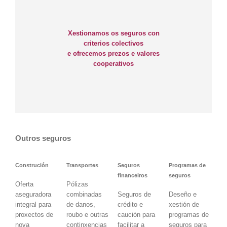
Xestionamos os seguros con
criterios colectivos
e ofrecemos prezos e valores
cooperativos
Outros seguros
Construción
Transportes
Seguros
Programas de
financeiros
seguros
Oferta
Pólizas
aseguradora
combinadas
Seguros de
Deseño e
integral para
de danos,
crédito e
xestión de
proxectos de
roubo e outras
caución para
programas de
nova
continxencias
facilitar a
seguros para