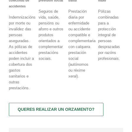
colectivas de
previsión social
baixa
viaxe
accidentes
Seguros de
Prestación
Pólizas
Indemnizacións
vida, saúde,
diaria por
combinadas
por morte ou
pensións ou
enfermidade
para a
invalidez das
aforro e outros
ou accidente
protección
persoas
produtos
compatible e
integral de
aseguradas.
orientados a
complementaria
persoas
As pólizas de
complementar
con calquera
desprazadas
accidentes
prestacións
prestación
por razóns
poden incluír a
sociais.
social
profesionais.
cobertura dos
(autónomos
gastos
ou réxime
sanitarios e
xeral).
outras
prestacións.
QUERES REALIZAR UN ORZAMENTO?