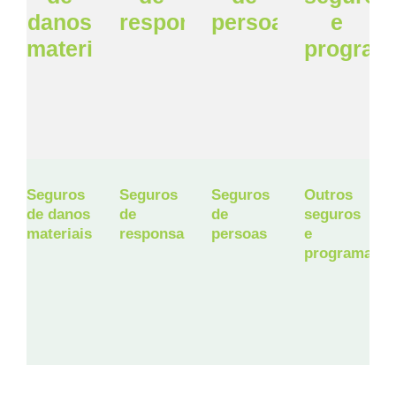
danos
responsabilidade
persoas
e
materiais
program
Seguros
Seguros
Seguros
Outros
de danos
de
de
seguros
materiais
responsabilidade
persoas
e
programas