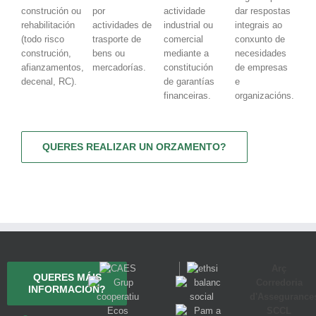
construción ou
por
actividade
dar respostas
rehabilitación
actividades de
industrial ou
integrais ao
(todo risco
trasporte de
comercial
conxunto de
construción,
bens ou
mediante a
necesidades
afianzamentos,
mercadorías.
constitución
de empresas
decenal, RC).
de garantías
e
financeiras.
organizacións.
QUERES REALIZAR UN ORZAMENTO?
Arç
QUERES MÁIS
Corredoria
INFORMACIÓN?
d'Assegurance
SCCL