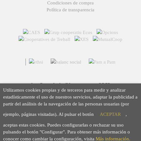
Condiciones de compra
Política de transparencia
Arç Corredoria d'Assegurances, SCCL
Utilizamos cookies propias y de terceros para medir y analizar
Casp 43, 08010 Barcelona
estadísticamente el uso de nuestros servicios, adaptar la publicidad a
93 423 46 02
partir del análisis de la navegación de las personas usuarias (por
info@arc.coop
ejemplo, páginas visitadas). Al pulsar el botón
ACEPTAR
,
aceptas estas cookies. Puedes configurarlas o rechazar su uso
pulsando el botón "Configurar". Para obtener más información o
conocer como cambiar la configuración, visita
Más información.