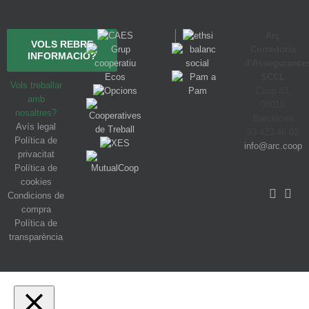
Arç
VOLS REBRE
Corredoria
INFORMACIÓ?
d'Assegurance
SCCL
Vols treballar
Casp 43,
amb
08010
nosaltres?
Barcelona
Avís legal
93 423 46 02
Política de
info@arc.coop
privacitat
Política de
cookies
Condicions de
compra
Política de
transparència