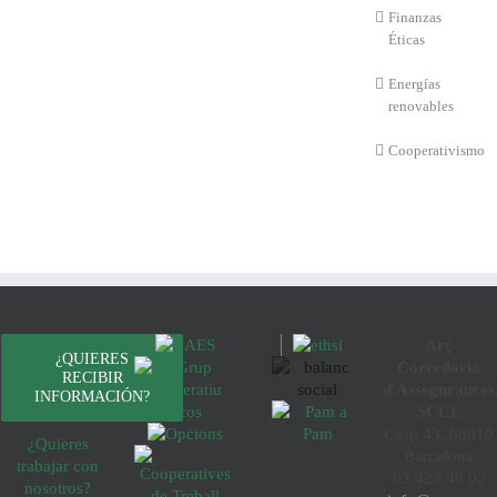
Finanzas
Éticas
Energías
renovables
Cooperativismo
Arç
¿QUIERES
Corredoria
RECIBIR
d'Assegurances
INFORMACIÓN?
SCCL
Casp 43, 08010
¿Quieres
Barcelona
trabajar con
93 423 46 02
nosotros?