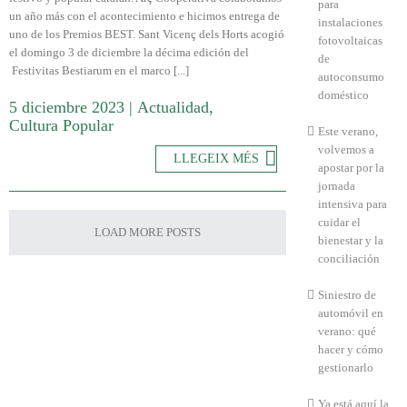
para
un año más con el acontecimiento e hicimos entrega de
instalaciones
uno de los Premios BEST. Sant Vicenç dels Horts acogió
fotovoltaicas
el domingo 3 de diciembre la décima edición del
de
Festivitas Bestiarum en el marco [...]
autoconsumo
doméstico
5 diciembre 2023
|
Actualidad
,
Cultura Popular
Este verano,
volvemos a
LLEGEIX MÉS
apostar por la
jornada
intensiva para
cuidar el
LOAD MORE POSTS
bienestar y la
conciliación
Siniestro de
automóvil en
verano: qué
hacer y cómo
gestionarlo
Ya está aquí la