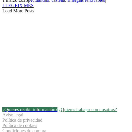
1 marzo 2023
|
Actualidad
,
castellà
,
Energías renovables
|
LLEGEIX MÉS
Load More Posts
¿Quieres recibir información?
¿Quieres trabajar con nosotros?
Aviso legal
Política de privacidad
Política de cookies
Condiciones de compra