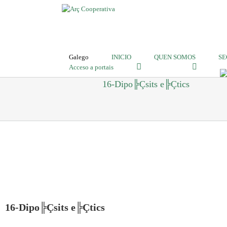
Galego
INICIO
QUEN SOMOS
SE
Acceso a portais
16-Dipo╠Çsits e╠Çtics
16-Dipo╠Çsits e╠Çtics