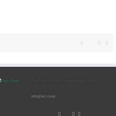
Twitter
Facebook
Linkedin
Emai
Arç Corredoria d'Assegurances, SCCL
Casp 43, 08010 Barcelona
93 423 46 02
info@arc.coop