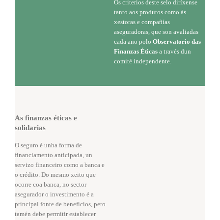
Os criterios deste selo diríxense
tanto aos produtos como ás
xestoras e compañías
aseguradoras, que son avaliadas
cada ano polo
Observatorio das
Finanzas Éticas
a través dun
comité independente.
As finanzas éticas e
solidarias
O seguro é unha forma de
financiamento anticipada, un
servizo financeiro como a banca e
o crédito. Do mesmo xeito que
ocorre coa banca, no sector
asegurador o investimento é a
principal fonte de beneficios, pero
tamén debe permitir establecer