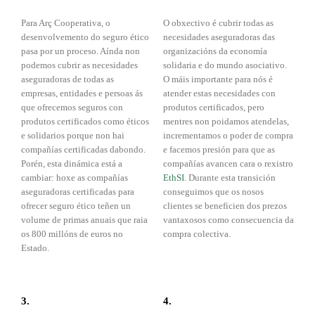
Para Arç Cooperativa, o
O obxectivo é cubrir todas as
desenvolvemento do seguro ético
necesidades aseguradoras das
pasa por un proceso. Aínda non
organizacións da economía
podemos cubrir as necesidades
solidaria e do mundo asociativo.
aseguradoras de todas as
O máis importante para nós é
empresas, entidades e persoas ás
atender estas necesidades con
que ofrecemos seguros con
produtos certificados, pero
produtos certificados como éticos
mentres non poidamos atendelas,
e solidarios porque non hai
incrementamos o poder de compra
compañías certificadas dabondo.
e facemos presión para que as
Porén, esta dinámica está a
compañías avancen cara o rexistro
cambiar: hoxe as compañías
EthSI
. Durante esta transición
aseguradoras certificadas para
conseguimos que os nosos
ofrecer seguro ético teñen un
clientes se beneficien dos prezos
volume de primas anuais que raia
vantaxosos como consecuencia da
os 800 millóns de euros no
compra colectiva.
Estado.
3.
4.