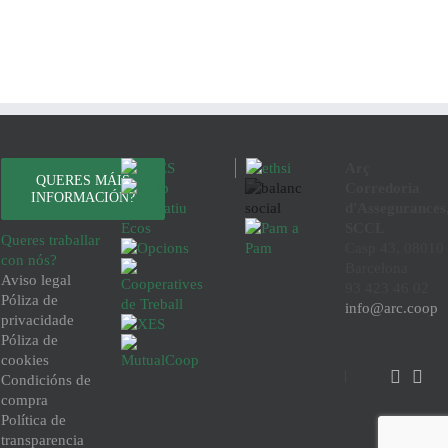
Arç
QUERES MÁIS
Corredoria
INFORMACIÓN?
d'Assegurances
SCCL
Queres traballar
Casp 43, 08010
con nós?
Barcelona
Aviso legal
93 423 46 02
Póliza de
info@arc.coop
privacidade
Póliza de
cookies
Condicións de
compra
Política de
transparencia