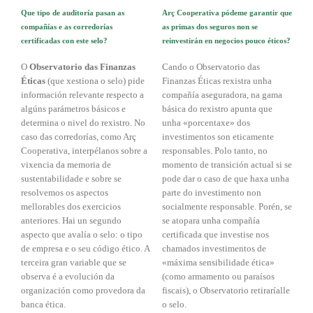
Que tipo de auditoría pasan as
Arç Cooperativa pódeme garantir que
compañías e as corredorías
as primas dos seguros non se
certificadas con este selo?
reinvestirán en negocios pouco éticos?
O
Observatorio das Finanzas
Cando o Observatorio das
Éticas
(que xestiona o selo) pide
Finanzas Éticas rexistra unha
información relevante respecto a
compañía aseguradora, na gama
algúns parámetros básicos e
básica do rexistro apunta que
determina o nivel do rexistro. No
unha «porcentaxe» dos
caso das corredorías, como Arç
investimentos son eticamente
Cooperativa, interpélanos sobre a
responsables. Polo tanto, no
vixencia da memoria de
momento de transición actual si se
sustentabilidade e sobre se
pode dar o caso de que haxa unha
resolvemos os aspectos
parte do investimento non
mellorables dos exercicios
socialmente responsable. Porén, se
anteriores. Hai un segundo
se atopara unha compañía
aspecto que avalía o selo: o tipo
certificada que investise nos
de empresa e o seu código ético. A
chamados investimentos de
terceira gran variable que se
«máxima sensibilidade ética»
observa é a evolución da
(como armamento ou paraísos
organización como provedora da
fiscais), o Observatorio retiraríalle
banca ética.
o selo.