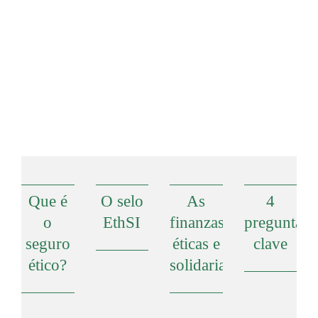
Seguro ético
Que é
O selo
As
4
o
EthSI
finanzas
preguntas
seguro
éticas e
clave
ético?
solidarias