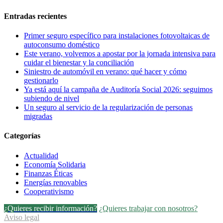
intensiva
de
para
automóvil
Entradas recientes
cuidar
en
el
verano:
Primer seguro específico para instalaciones fotovoltaicas de
bienestar
qué
autoconsumo doméstico
y
hacer
Este verano, volvemos a apostar por la jornada intensiva para
la
y
cuidar el bienestar y la conciliación
conciliación
cómo
Siniestro de automóvil en verano: qué hacer y cómo
gestionarlo
gestionarlo
Ya está aquí la campaña de Auditoría Social 2026: seguimos
subiendo de nivel
Un seguro al servicio de la regularización de personas
migradas
Categorías
Actualidad
Economía Solidaria
Finanzas Éticas
Energías renovables
Cooperativismo
¿Quieres recibir información?
¿Quieres trabajar con nosotros?
Aviso legal