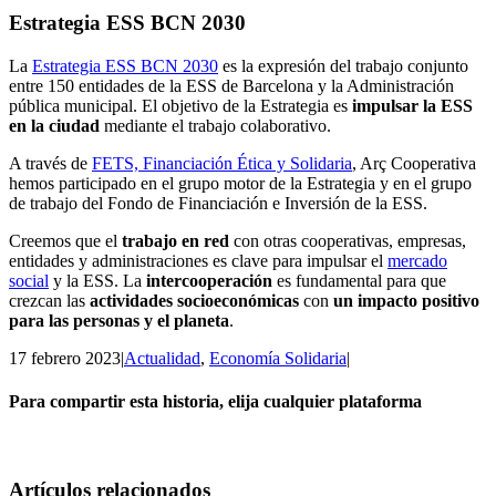
Estrategia ESS BCN 2030
La
Estrategia ESS BCN 2030
es la expresión del trabajo conjunto
entre 150 entidades de la ESS de Barcelona y la Administración
pública municipal. El objetivo de la Estrategia es
impulsar la ESS
en la ciudad
mediante el trabajo colaborativo.
A través de
FETS, Financiación Ética y Solidaria
, Arç Cooperativa
hemos participado en el grupo motor de la Estrategia y en el grupo
de trabajo del Fondo de Financiación e Inversión de la ESS.
Creemos que el
trabajo en red
con otras cooperativas, empresas,
entidades y administraciones es clave para impulsar el
mercado
social
y la ESS. La
intercooperación
es fundamental para que
crezcan las
actividades socioeconómicas
con
un impacto positivo
para las personas y el planeta
.
17 febrero 2023
|
Actualidad
,
Economía Solidaria
|
Para compartir esta historia, elija cualquier plataforma
Facebook
Twitter
Linkedin
Email
Artículos relacionados