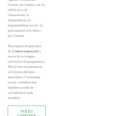
Creiem, així mateix, en els
valors ètics de
l’honestedat, la
transparència, la
responsabilitat social i la
preocupació pels altres i
per l’entorn.
Practiquem els principis
de la
intercooperació
a
través de la compra
col·lectiva d’assegurances.
Més d’una seixantena de
col·lectius del món
associatiu i l’economia
social i solidària han
establert acords de
col·laboració amb
nosaltres.
VOLEU
CONÈIXER