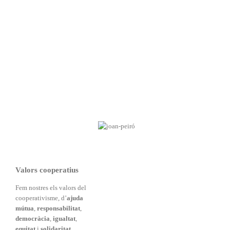
Valors cooperatius
Fem nostres els valors del
cooperativisme, d’
ajuda
mútua
,
responsabilitat
,
democràcia
,
igualtat
,
equitat
i
solidaritat
.