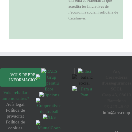
una eina col·laborativa que
acredita les iniciatives de
l’economia social i solidària de
Catalunya.
Arç
VOLS REBRE
Corredoria
INFORMACIÓ?
d'Assegurances
SCCL
Vols treballar
Casp 43, 08010
amb nosaltres?
Barcelona
Avís legal
93 423 46 02
Política de
info@arc.coop
privacitat
Política de
cookies