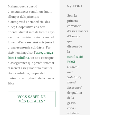
Segell EthSI
Malgrat que la gestió
d’assegurances sembli un àmbit
Som la
allunyat dels principis
primera
d’autogestió i democràcia, des
corredoria
d’Arç Cooperativa ens hem
d’assegurances
orientat durant més de trenta anys
d’Europa
a unir la previsió de riscos amb el
que
foment d’una
societat més justa
i
disposa de
d’una
economia solidària
. Per
la
això hem impulsat l’
assegurança
certificació
ètica i solidària
, un nou concepte
EthSI
d’assegurança que pretén retornar
(
Ethical
al mercat assegurador la pràctica
and
ètica i solidària, pròpia del
Solidarity
mutualisme original i de la banca
Based
ètica.
Insurance
)
de qualitat
VOLS SABER-NE
de la
MÉS DETALLS?
gestió
ètica i
solidària.