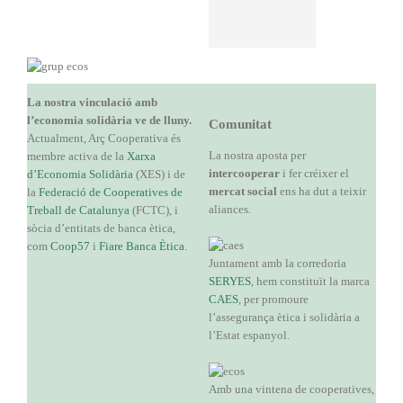
La nostra vinculació amb
l’economia solidària ve de lluny.
Comunitat
Actualment, Arç Cooperativa és
La nostra aposta per
membre activa de la
Xarxa
intercooperar
i fer créixer el
d’Economia Solidària
(XES) i de
mercat social
ens ha dut a teixir
la
Federació de Cooperatives de
aliances.
Treball de Catalunya
(FCTC), i
sòcia d’entitats de banca ètica,
com
Coop57
i
Fiare Banca Ètica
.
Juntament amb la corredoria
SERYES
, hem constituït la marca
CAES
, per promoure
l’assegurança ètica i solidària a
l’Estat espanyol.
Amb una vintena de cooperatives,