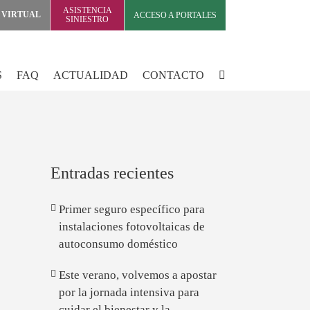
ASISTENCIA
 VIRTUAL
ACCESO A PORTALES
SINIESTRO
S
FAQ
ACTUALIDAD
CONTACTO
Entradas recientes
Primer seguro específico para
instalaciones fotovoltaicas de
autoconsumo doméstico
Este verano, volvemos a apostar
por la jornada intensiva para
cuidar el bienestar y la