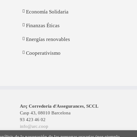
Economía Solidaria
Finanzas Éticas
Energías renovables
Cooperativismo
Arç Corredoria d'Assegurances, SCCL
Casp 43, 08010 Barcelona
93 423 46 02
info@arc.coop
 análisis de la navegación de las personas usuarias (por ejemplo,