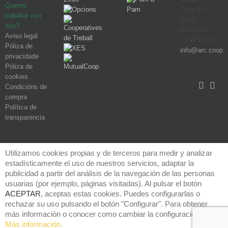
Queres
Casp 43,
traballar con
08010
nós?
Barcelona
Aviso legal
93 423 46 02
Póliza de
info@arc.coop
privacidade
Póliza de
cookies
Condicións de
compra
Política de
transparencia
Utilizamos cookies propias y de terceros para medir y analizar
estadísticamente el uso de nuestros servicios, adaptar la
publicidad a partir del análisis de la navegación de las personas
usuarias (por ejemplo, páginas visitadas). Al pulsar el botón
ACEPTAR
, aceptas estas cookies. Puedes configurarlas o
rechazar su uso pulsando el botón "Configurar". Para obtener
más información o conocer como cambiar la configuración, visita
Más información.