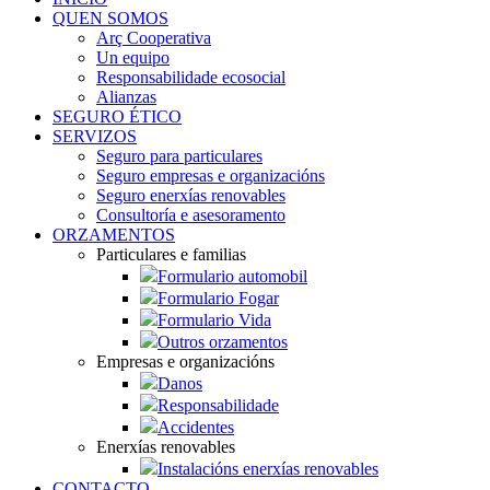
QUEN SOMOS
Arç Cooperativa
Un equipo
Responsabilidade ecosocial
Alianzas
SEGURO ÉTICO
SERVIZOS
Seguro para particulares
Seguro empresas e organizacións
Seguro enerxías renovables
Consultoría e asesoramento
ORZAMENTOS
Particulares e familias
Formulario automobil
Formulario Fogar
Formulario Vida
Outros orzamentos
Empresas e organizacións
Danos
Responsabilidade
Accidentes
Enerxías renovables
Instalacións enerxías renovables
CONTACTO