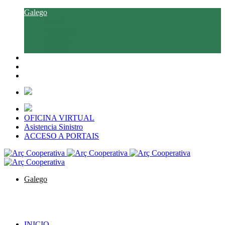
Galego
Català
Castellano
Euskara
English
OFICINA VIRTUAL
Asistencia Sinistro
ACCESO A PORTAIS
Galego
Català
Castellano
Euskara
English
INICIO