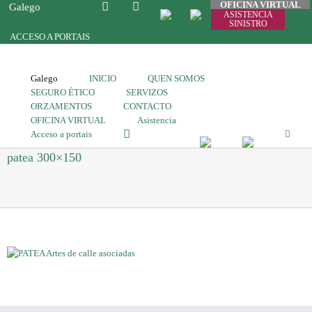
OFICINA VIRTUAL
Galego
ASISTENCIA
SINISTRO
ACCESO A PORTAIS
Galego
INICIO
QUEN SOMOS
SEGURO ÉTICO
SERVIZOS
ORZAMENTOS
CONTACTO
OFICINA VIRTUAL
Asistencia
Acceso a portais
patea 300×150