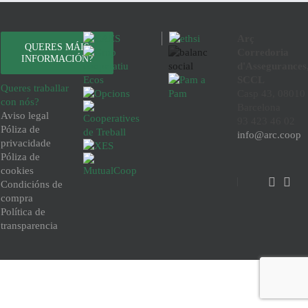
Arç
QUERES MÁIS
Corredoria
INFORMACIÓN?
d'Assegurances
SCCL
Queres traballar
Casp 43, 08010
con nós?
Barcelona
Aviso legal
93 423 46 02
Póliza de
info@arc.coop
privacidade
Póliza de
cookies
Condicións de
compra
Política de
transparencia