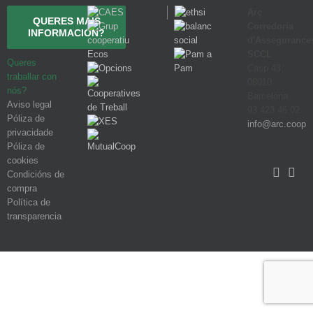
Arç
QUERES MÁIS
Corredoria
INFORMACIÓN?
d'Assegurance
SCCL
Queres
Casp 43,
traballar con
08010
nós?
Barcelona
Aviso legal
93 423 46 02
Póliza de
info@arc.coop
privacidade
Póliza de
cookies
Condicións de
compra
Política de
transparencia