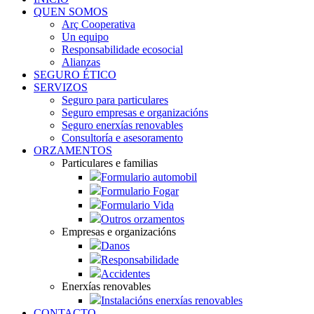
QUEN SOMOS
Arç Cooperativa
Un equipo
Responsabilidade ecosocial
Alianzas
SEGURO ÉTICO
SERVIZOS
Seguro para particulares
Seguro empresas e organizacións
Seguro enerxías renovables
Consultoría e asesoramento
ORZAMENTOS
Particulares e familias
Formulario automobil
Formulario Fogar
Formulario Vida
Outros orzamentos
Empresas e organizacións
Danos
Responsabilidade
Accidentes
Enerxías renovables
Instalacións enerxías renovables
CONTACTO