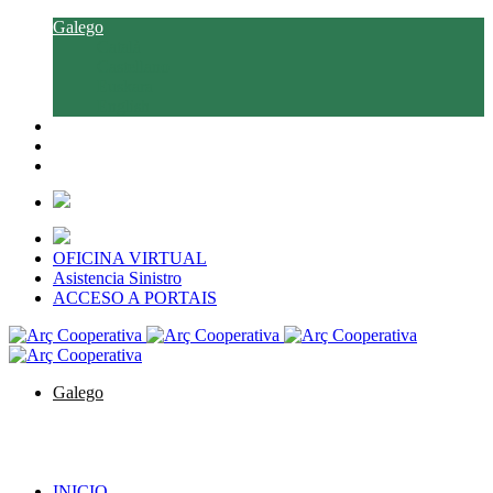
Galego
Català
Castellano
Euskara
English
OFICINA VIRTUAL
Asistencia Sinistro
ACCESO A PORTAIS
Galego
Català
Castellano
Euskara
English
INICIO