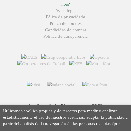
nós?
Aviso legal
Póliza de privacidade
Póliza de cookies
Condicións de compra
Política de transparencia
Arç Corredoria d'Assegurances, SCCL
Utilizamos cookies propias y de terceros para medir y analizar
Casp 43, 08010 Barcelona
estadísticamente el uso de nuestros servicios, adaptar la publicidad a
93 423 46 02
partir del análisis de la navegación de las personas usuarias (por
info@arc.coop