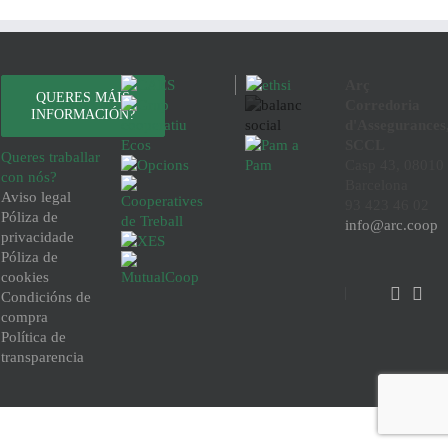
Arç
QUERES MÁIS
Corredoria
INFORMACIÓN?
d'Assegurances
SCCL
Queres traballar
Casp 43, 08010
con nós?
Barcelona
Aviso legal
93 423 46 02
Póliza de
info@arc.coop
privacidade
Póliza de
cookies
Condicións de
compra
Política de
transparencia