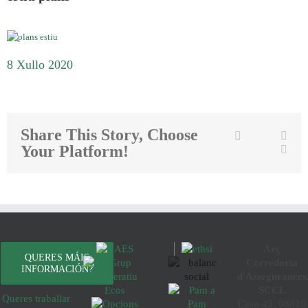
8 Xullo 2020
Share This Story, Choose
Twitter
Facebook
Link
Your Platform!
Emai
Arç
QUERES MÁIS
Corredoria
INFORMACIÓN?
d'Assegurances
SCCL
Queres traballar
Casp 43, 08010