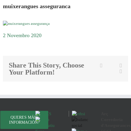
muixerangues asseguranca
2 Novembro 2020
Share This Story, Choose
Twitter
Facebook
Link
Your Platform!
Emai
Arç
QUERES MÁIS
Corredoria
INFORMACIÓN?
d'Assegurances