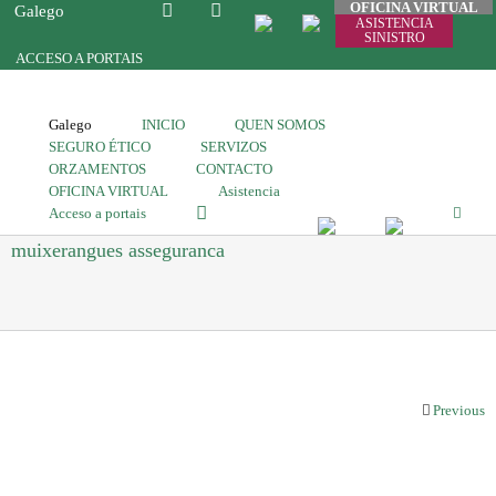
OFICINA VIRTUAL
Galego
ASISTENCIA
SINISTRO
ACCESO A PORTAIS
Galego
INICIO
QUEN SOMOS
SEGURO ÉTICO
SERVIZOS
ORZAMENTOS
CONTACTO
OFICINA VIRTUAL
Asistencia
Acceso a portais
muixerangues asseguranca
Previous