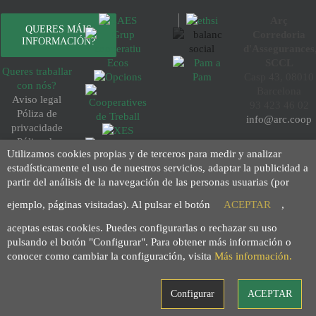
Arç
QUERES MÁIS
Corredoria
INFORMACIÓN?
d'Assegurances
SCCL
Queres traballar
Casp 43, 08010
con nós?
Barcelona
Aviso legal
93 423 46 02
Póliza de
info@arc.coop
privacidade
Póliza de
Utilizamos cookies propias y de terceros para medir y analizar
cookies
estadísticamente el uso de nuestros servicios, adaptar la publicidad a
Condicións de
partir del análisis de la navegación de las personas usuarias (por
compra
Política de
ejemplo, páginas visitadas). Al pulsar el botón
ACEPTAR
,
transparencia
aceptas estas cookies. Puedes configurarlas o rechazar su uso
pulsando el botón "Configurar". Para obtener más información o
conocer como cambiar la configuración, visita
Más información.
Configurar
ACEPTAR