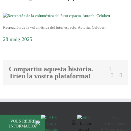
Recreación de la volumétrica del futur espacio. Autoría: Celobert
28 maig 2025
Compartiu aquesta història.
Twit
Facebook
Trieu la vostra plataforma!
Linkedin
Emai
Arç
VOLS REBRE
Corredoria
INFORMACIÓ?
d'Assegurances