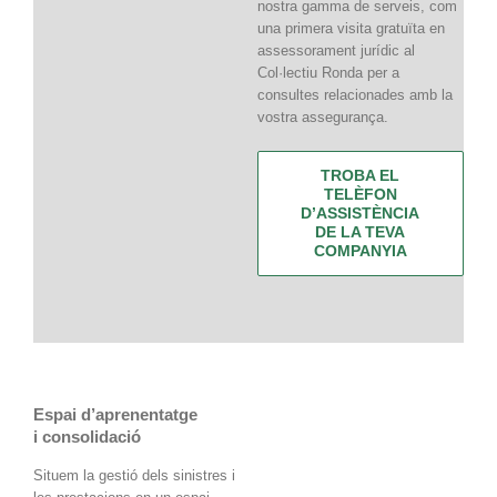
nostra gamma de serveis, com
una primera visita gratuïta en
assessorament jurídic al
Col·lectiu Ronda per a
consultes relacionades amb la
vostra assegurança.
TROBA EL
TELÈFON
D’ASSISTÈNCIA
DE LA TEVA
COMPANYIA
Espai d’aprenentatge
i consolidació
S
itu
em
l
a gestió dels sinistres i