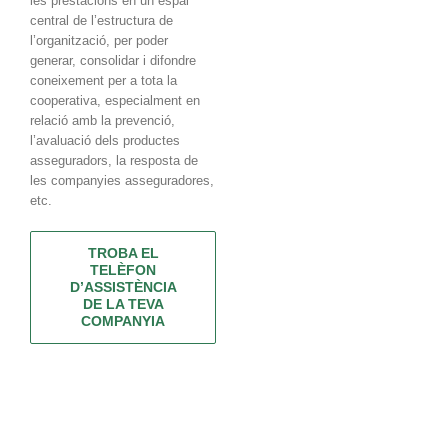
les prestacions en un espai
c
entral
de l’estructura de
l’organització
,
per p
oder
generar, consolidar i difondre
coneixement
per a tota la
cooperativa, especialment en
relació amb la prevenció,
l’avaluació dels productes
asseguradors, la resposta de
les companyies asseguradores,
etc.
TROBA EL
TELÈFON
D’ASSISTÈNCIA
DE LA TEVA
COMPANYIA