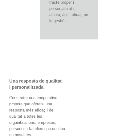
tracte proper i
personalitzat i,
alhora, àgil i eficaç en
la gestió.
Una resposta de qualitat
i personalitzada
Construïm una cooperativa
propera que ofereixi una
resposta més eficaç i de
qualitat a totes les
organitzacions, empreses,
persones i famílies que confieu
en nosaltres.