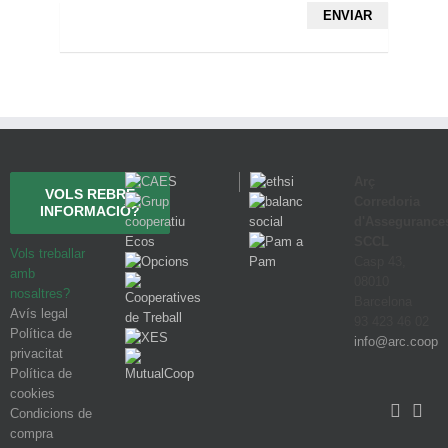
Arç
VOLS REBRE
Corredoria
INFORMACIÓ?
d'Assegurance
SCCL
Vols treballar
Casp 43,
amb
08010
nosaltres?
Barcelona
Avís legal
93 423 46 02
Política de
info@arc.coop
privacitat
Política de
cookies
Condicions de
compra