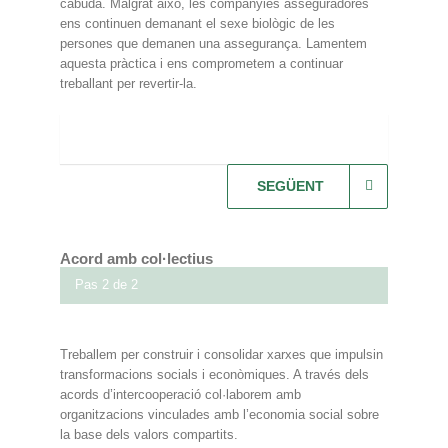
cabuda. Malgrat això, les companyies asseguradores
ens continuen demanant el sexe biològic de les
persones que demanen una assegurança. Lamentem
aquesta pràctica i ens comprometem a continuar
treballant per revertir-la.
SEGÜENT
Acord amb col·lectius
Pas 2 de 2
Treballem per construir i consolidar xarxes que impulsin
transformacions socials i econòmiques. A través dels
acords d’intercooperació col·laborem amb
organitzacions vinculades amb l’economia social sobre
la base dels valors compartits.