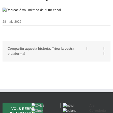
28 maig 2025
Twitter
Facebook
Link
Compartiu aquesta història. Trieu la vostra
Emai
plataforma!
Arç
VOLS REBRE
Corredoria