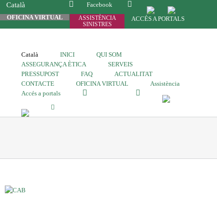
Català
Facebook
OFICINA VIRTUAL
ASSISTÈNCIA
ACCÉS A PORTALS
SINISTRES
Català
INICI
QUI SOM
ASSEGURANÇA ÈTICA
SERVEIS
PRESSUPOST
FAQ
ACTUALITAT
CONTACTE
OFICINA VIRTUAL
Assistència
Accés a portals