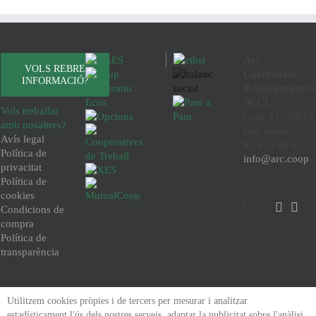
Arç
VOLS REBRE
Corredoria
INFORMACIÓ?
d'Assegurances
SCCL
Vols treballar
Casp 43, 08010
amb nosaltres?
Barcelona
Avís legal
93 423 46 02
Política de
info@arc.coop
privacitat
Política de
cookies
Condicions de
compra
Política de
transparència
Utilitzem cookies pròpies i de tercers per mesurar i analitzar
estadísticament l'ús dels nostres serveis, adaptar la publicitat sobre l'anàlisi