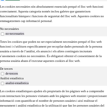
Les cookies necessàries són absolutament essencials perquè el lloc web funcioni
correctament. Aquesta categoria només inclou galetes que garanteixen
funcionalitats bàsiques i funcions de seguretat del lloc web. Aquestes cookies no
emmagatzemen cap informació personal.
No necessàries
no-necessaries
Totes les cookies que poden no ser especialment necessàries perquè el lloc web
funcioni i s’utilitzen específicament per recopilar dades personals de la persona
usuària a través de l’anàlisi, els anuncis i els altres continguts incrustats
s’anomenen cookies no necessàries. És obligatori obtenir el consentiment de la
persona usuària abans d’executar aquestes cookies al lloc web.
De tercers
de-tercers
Anàlisi estadística
analisi-estadistica
Les cookies estadístiques ajuden els propietaris de les pàgines web a comprendre
com interactuen les persones visitants amb les pàgines web reunint i proporcionant
informació com quantificar el nombre de persones usuàries i així realitzar el
mesurament i anàlisi estadística de la utilització que fan les persones usuàries del