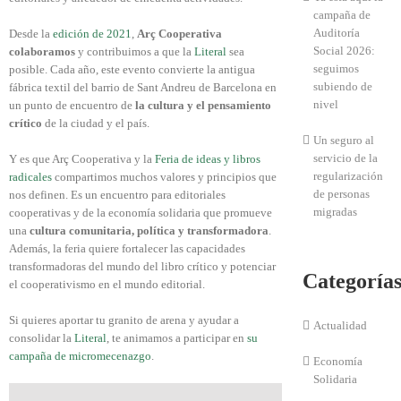
campaña de
Auditoría
Desde la
edición de 2021
,
Arç Cooperativa
Social 2026:
colaboramos
y contribuimos a que la
Literal
sea
seguimos
posible. Cada año, este evento convierte la antigua
subiendo de
fábrica textil del barrio de Sant Andreu de Barcelona en
nivel
un punto de encuentro de
la cultura y el pensamiento
crítico
de la ciudad y el país.
Un seguro al
servicio de la
Y es que Arç Cooperativa y la
Feria de ideas y libros
regularización
radicales
compartimos muchos valores y principios que
de personas
nos definen. Es un encuentro para editoriales
migradas
cooperativas y de la economía solidaria que promueve
una
cultura comunitaria, política y transformadora
.
Además, la feria quiere fortalecer las capacidades
transformadoras del mundo del libro crítico y potenciar
Categoría
el cooperativismo en el mundo editorial.
Si quieres aportar tu granito de arena y ayudar a
Actualidad
consolidar la
Literal
, te animamos a participar en
su
campaña de micromecenazgo
.
Economía
Solidaria