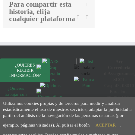
Para compartir esta
Facebook
historia, elija
Twitter
Linkedin
Email
cualquier plataforma
Arç
¿QUIERES
Corredoria
RECIBIR
d'Assegurances
INFORMACIÓN?
SCCL
Casp 43, 08010
¿Quieres
Barcelona
trabajar con
93 423 46 02
nosotros?
Utilizamos cookies propias y de terceros para medir y analizar
info@arc.coop
Aviso legal
estadísticamente el uso de nuestros servicios, adaptar la publicidad a
Política de
partir del análisis de la navegación de las personas usuarias (por
privacidad
Política de
ejemplo, páginas visitadas). Al pulsar el botón
ACEPTAR
,
cookies