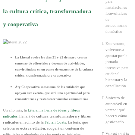
para
instalaciones
la cultura crítica, transformadora
fotovoltaicas
de
y cooperativa
autoconsumo
doméstico
Este verano,
volvemos a
apostar por la
La Literal vuelve los días 21 y 22 de mayo con un
jornada
centenar de editoriales y decenas de actividades,
intensiva para
convirtiéndose en un punto de encuentro de la cultura
cuidar el
crítica, transformadora y cooperativa
bienestar y la
conciliación
Arç Cooperativa somos una de las entidades que
apoyan este evento, que será una oportunidad para
Siniestro de
rencontrarnos y restablecer vínculos comunitarios
automóvil en
verano: qué
Un año más, la
Literal, la Feria de ideas y libros
hacer y cómo
radicales
, llenará de
cultura transformadora y libros
gestionarlo
radicales
el recinto de la
Fabra i Coats
. La feria, que
celebra su
octava edición
, acogerá un centenar de
Ya está aquí la
editoriales y alrededor de cincuenta actividades.