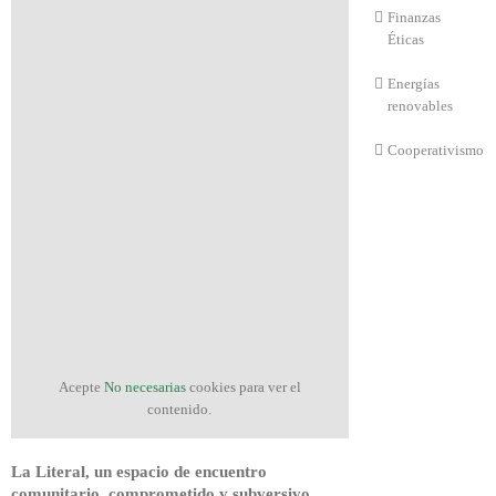
Finanzas
Éticas
Energías
renovables
Cooperativismo
Acepte
No necesarias
cookies para ver el
contenido.
La Literal, un espacio de encuentro
comunitario, comprometido y subversivo