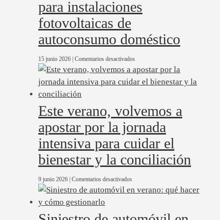
para instalaciones
fotovoltaicas de
autoconsumo doméstico
en
15 junio 2026
|
Comentarios desactivados
Primer
seguro
específico
para
instalaciones
Este verano, volvemos a
fotovoltaicas
de
apostar por la jornada
autoconsumo
doméstico
intensiva para cuidar el
bienestar y la conciliación
en
9 junio 2026
|
Comentarios desactivados
Este
verano,
volvemos
Siniestro de automóvil en
a