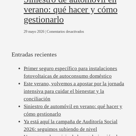
apostar
verano: qué hacer y cómo
por
la
gestionarlo
jornada
intensiva
para
en
29 mayo 2026
|
Comentarios desactivados
cuidar
Siniestro
el
de
bienestar
automóvil
y
Entradas recientes
en
la
verano:
conciliación
qué
Primer seguro específico para instalaciones
hacer
y
fotovoltaicas de autoconsumo doméstico
cómo
Este verano, volvemos a apostar por la jornada
gestionarlo
intensiva para cuidar el bienestar y la
conciliación
Siniestro de automóvil en verano: qué hacer y
cómo gestionarlo
Ya está aquí la campaña de Auditoría Social
2026: seguimos subiendo de nivel