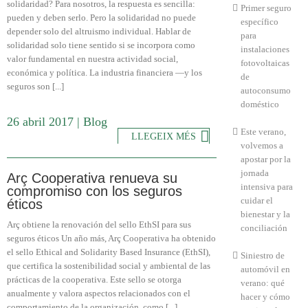
solidaridad? Para nosotros, la respuesta es sencilla:
Primer seguro
pueden y deben serlo. Pero la solidaridad no puede
específico
depender solo del altruismo individual. Hablar de
para
solidaridad solo tiene sentido si se incorpora como
instalaciones
valor fundamental en nuestra actividad social,
fotovoltaicas
económica y política. La industria financiera —y los
de
seguros son [...]
autoconsumo
doméstico
26 abril 2017
|
Blog
Este verano,
LLEGEIX MÉS
volvemos a
apostar por la
jornada
Arç Cooperativa renueva su
intensiva para
compromiso con los seguros
cuidar el
éticos
bienestar y la
Arç obtiene la renovación del sello EthSI para sus
conciliación
seguros éticos Un año más, Arç Cooperativa ha obtenido
el sello Ethical and Solidarity Based Insurance (EthSI),
Siniestro de
que certifica la sostenibilidad social y ambiental de las
automóvil en
prácticas de la cooperativa. Este sello se otorga
verano: qué
anualmente y valora aspectos relacionados con el
hacer y cómo
comportamiento de la organización, como [...]