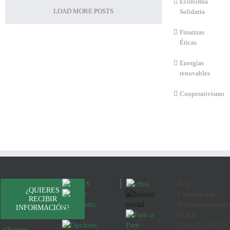
Economía
LOAD MORE POSTS
Solidaria
Finanzas
Éticas
Energías
renovables
Cooperativismo
Arç
¿QUIERES
Corredoria
RECIBIR
d'Assegurances
INFORMACIÓN?
SCCL
Casp 43, 08010
¿Quieres