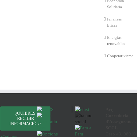
Economía
Solidaria
Finanzas
Éticas
Energías
renovables
Cooperativismo
Arç
¿QUIERES
Corredoria
RECIBIR
d'Assegurances
INFORMACIÓN?
SCCL
Casp 43, 08010
¿Quieres