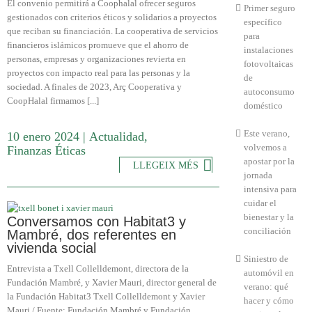
El convenio permitirá a Coophalal ofrecer seguros
Primer seguro
gestionados con criterios éticos y solidarios a proyectos
específico
que reciban su financiación. La cooperativa de servicios
para
financieros islámicos promueve que el ahorro de
instalaciones
personas, empresas y organizaciones revierta en
fotovoltaicas
proyectos con impacto real para las personas y la
de
sociedad. A finales de 2023, Arç Cooperativa y
autoconsumo
CoopHalal firmamos [...]
doméstico
Este verano,
10 enero 2024
|
Actualidad
,
volvemos a
Finanzas Éticas
apostar por la
LLEGEIX MÉS
jornada
intensiva para
cuidar el
bienestar y la
Conversamos con Habitat3 y
conciliación
Mambré, dos referentes en
vivienda social
Siniestro de
Entrevista a Txell Collelldemont, directora de la
automóvil en
Fundación Mambré, y Xavier Mauri, director general de
verano: qué
la Fundación Habitat3 Txell Collelldemont y Xavier
hacer y cómo
Mauri / Fuente: Fundación Mambré y Fundación