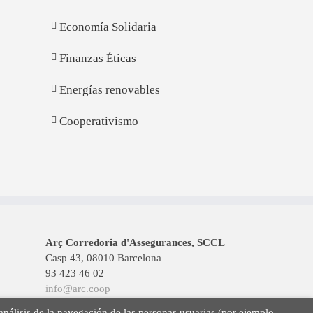
Economía Solidaria
Finanzas Éticas
Energías renovables
Cooperativismo
Arç Corredoria d'Assegurances, SCCL
Casp 43, 08010 Barcelona
93 423 46 02
info@arc.coop
 análisis de la navegación de las personas usuarias (por ejemplo,