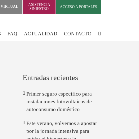
ASISTENCIA
 VIRTUAL
ACCESO A PORTALES
SINIESTRO
S
FAQ
ACTUALIDAD
CONTACTO
Entradas recientes
Primer seguro específico para
instalaciones fotovoltaicas de
autoconsumo doméstico
Este verano, volvemos a apostar
por la jornada intensiva para
cuidar el bienestar y la