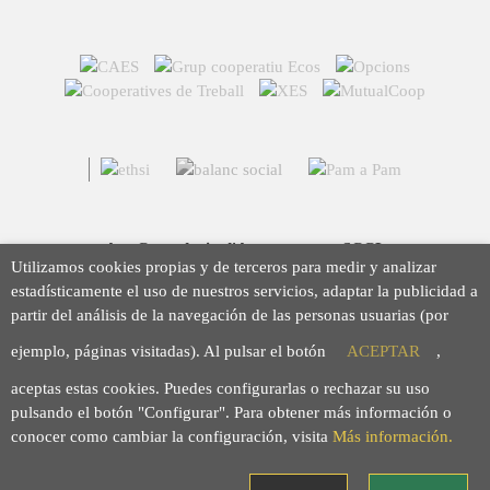
Arç Corredoria d'Assegurances, SCCL
Utilizamos cookies propias y de terceros para medir y analizar
Casp 43, 08010 Barcelona
estadísticamente el uso de nuestros servicios, adaptar la publicidad a
93 423 46 02
partir del análisis de la navegación de las personas usuarias (por
info@arc.coop
ejemplo, páginas visitadas). Al pulsar el botón
ACEPTAR
,
aceptas estas cookies. Puedes configurarlas o rechazar su uso
pulsando el botón "Configurar". Para obtener más información o
conocer como cambiar la configuración, visita
Más información.