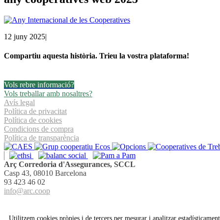
12 juny 2025
|
Compartiu aquesta història. Trieu la vostra plataforma!
Facebook
Twitter
Linkedin
Email
Vols rebre informació?
Vols treballar amb nosaltres?
Avís legal
Política de privacitat
Política de cookies
Condicions de compra
Política de transparència
Arç Corredoria d'Assegurances, SCCL
Casp 43, 08010 Barcelona
93 423 46 02
info@arc.coop
Utilitzem cookies pròpies i de tercers per mesurar i analitzar estadísticament