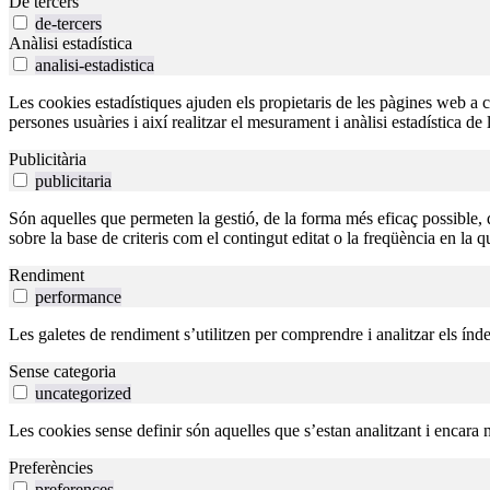
De tercers
de-tercers
Anàlisi estadística
analisi-estadistica
Les cookies estadístiques ajuden els propietaris de les pàgines web a
persones usuàries i així realitzar el mesurament i anàlisi estadística de 
Publicitària
publicitaria
Són aquelles que permeten la gestió, de la forma més eficaç possible, de
sobre la base de criteris com el contingut editat o la freqüència en la 
Rendiment
performance
Les galetes de rendiment s’utilitzen per comprendre i analitzar els índ
Sense categoria
uncategorized
Les cookies sense definir són aquelles que s’estan analitzant i encara n
Preferències
preferences