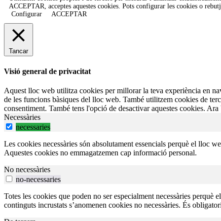
ACCEPTAR
, acceptes aquestes cookies. Pots configurar les cookies o rebu
Configurar
ACCEPTAR
Tancar
Visió general de privacitat
Aquest lloc web utilitza cookies per millorar la teva experiència en n
de les funcions bàsiques del lloc web. També utilitzem cookies de ter
consentiment. També tens l'opció de desactivar aquestes cookies. Ara b
Necessàries
necessaries
Les cookies necessàries són absolutament essencials perquè el lloc we
Aquestes cookies no emmagatzemen cap informació personal.
No necessàries
no-necessaries
Totes les cookies que poden no ser especialment necessàries perquè el ll
continguts incrustats s’anomenen cookies no necessàries. És obligatori