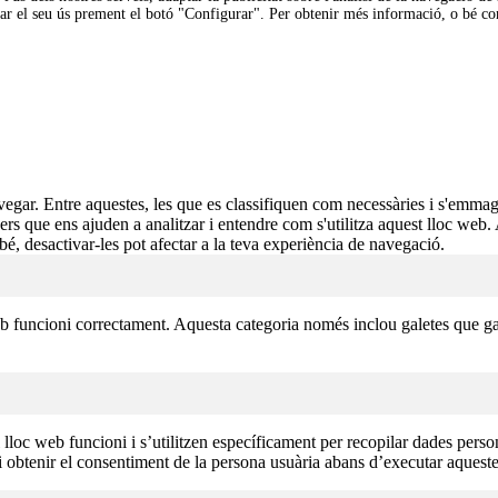
tjar el seu ús prement el botó "Configurar". Per obtenir més informació, o bé c
avegar. Entre aquestes, les que es classifiquen com necessàries i s'emm
cers que ens ajuden a analitzar i entendre com s'utilitza aquest lloc w
é, desactivar-les pot afectar a la teva experiència de navegació.
b funcioni correctament. Aquesta categoria només inclou galetes que gar
oc web funcioni i s’utilitzen específicament per recopilar dades personals
 obtenir el consentiment de la persona usuària abans d’executar aqueste