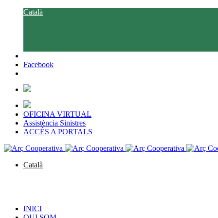
Català
Castellano
Euskara
Galego
English
Facebook
OFICINA VIRTUAL
Assistència Sinistres
ACCÉS A PORTALS
Català
Castellano
Euskara
Galego
English
INICI
QUI SOM