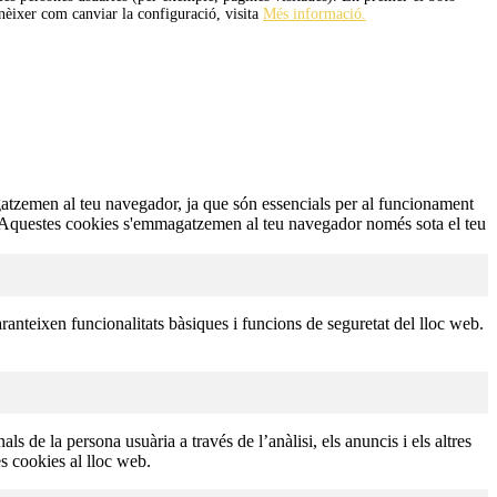
onèixer com canviar la configuració, visita
Més informació.
agatzemen al teu navegador, ja que són essencials per al funcionament
eb. Aquestes cookies s'emmagatzemen al teu navegador només sota el teu
anteixen funcionalitats bàsiques i funcions de seguretat del lloc web.
 de la persona usuària a través de l’anàlisi, els anuncis i els altres
s cookies al lloc web.