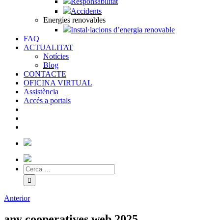
Responsabilitat
Accidents
Energies renovables
Instal·lacions d’energia renovable
FAQ
ACTUALITAT
Notícies
Blog
CONTACTE
OFICINA VIRTUAL
Assistència
Accés a portals
Anterior
any cooperatives web 2025