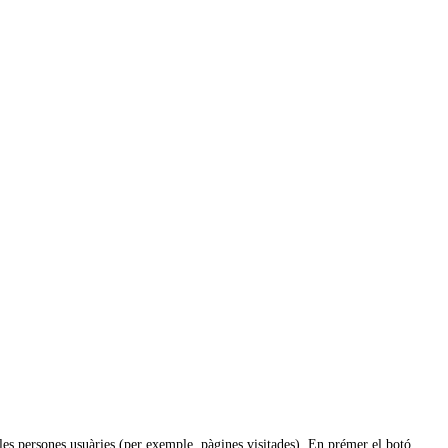
de les persones usuàries (per exemple, pàgines visitades). En prémer el botó