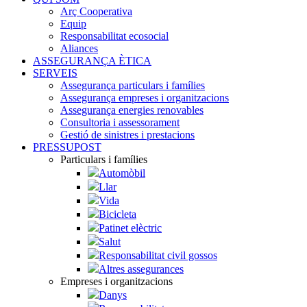
Arç Cooperativa
Equip
Responsabilitat ecosocial
Aliances
ASSEGURANÇA ÈTICA
SERVEIS
Assegurança particulars i famílies
Assegurança empreses i organitzacions
Assegurança energies renovables
Consultoria i assessorament
Gestió de sinistres i prestacions
PRESSUPOST
Particulars i famílies
Automòbil
Llar
Vida
Bicicleta
Patinet elèctric
Salut
Responsabilitat civil gossos
Altres assegurances
Empreses i organitzacions
Danys