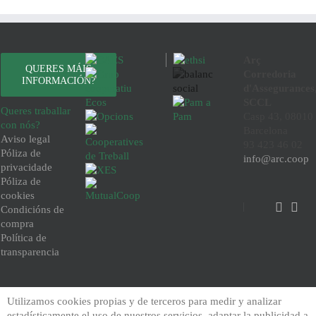
Arç
QUERES MÁIS
Corredoria
INFORMACIÓN?
d'Assegurances
SCCL
Queres traballar
Casp 43, 08010
con nós?
Barcelona
Aviso legal
93 423 46 02
Póliza de
info@arc.coop
privacidade
Póliza de
cookies
Condicións de
compra
Política de
transparencia
Utilizamos cookies propias y de terceros para medir y analizar
estadísticamente el uso de nuestros servicios, adaptar la publicidad a