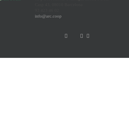
Casp 43, 08010 Barcelona
93 423 46 02
info@arc.coop