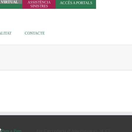
A VIRTUAL
ASSISTÈNCIA
ACCÉS A PORTALS
SINISTRES
LITAT
CONTACTE
Arç Corredoria d'Assegurances, SCCL