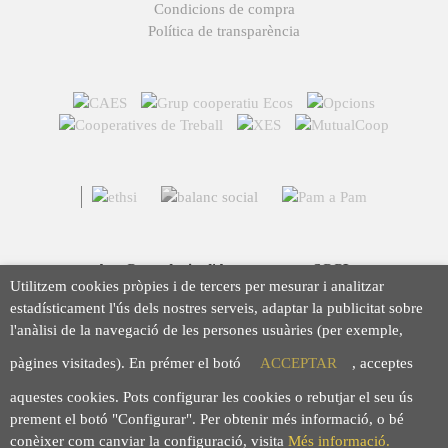
Condicions de compra
Política de transparència
Arç Corredoria d'Assegurances, SCCL
Utilitzem cookies pròpies i de tercers per mesurar i analitzar
Casp 43, 08010 Barcelona
estadísticament l'ús dels nostres serveis, adaptar la publicitat sobre
93 423 46 02
l'anàlisi de la navegació de les persones usuàries (per exemple,
info@arc.coop
pàgines visitades). En prémer el botó
ACCEPTAR
, acceptes
aquestes cookies. Pots configurar les cookies o rebutjar el seu ús
prement el botó "Configurar". Per obtenir més informació, o bé
conèixer com canviar la configuració, visita
Més informació.