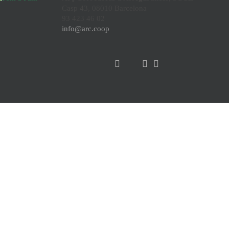
Casp 43, 08010 Barcelona
93 423 46 02
info@arc.coop