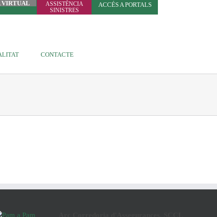
A VIRTUAL
ASSISTÈNCIA
ACCÉS A PORTALS
SINISTRES
LITAT
CONTACTE
Arç Corredoria d'Assegurances, SCCL