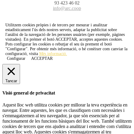
93 423 46 02
info@arc.coop
Utilitzem cookies pròpies i de tercers per mesurar i analitzar
estadísticament l'ús dels nostres serveis, adaptar la publicitat sobre
l'anàlisi de la navegació de les persones usuàries (per exemple, pàgines
visitades). En prémer el botó
ACCEPTAR
, acceptes aquestes cookies.
Pots configurar les cookies o rebutjar el seu ús prement el botó
"Configurar". Per obtenir més informació, o bé conèixer com canviar la
configuració, visita
Més informació.
Configurar
ACCEPTAR
Tancar
Visió general de privacitat
Aquest lloc web utilitza cookies per millorar la teva experiència en
navegar. Entre aquestes, les que es classifiquen com necessàries i
s'emmagatzemen al teu navegador, ja que són essencials per al
funcionament de les funcions bàsiques del lloc web. També utilitzem
cookies de tercers que ens ajuden a analitzar i entendre com s'utilitza
aquest lloc web. Aquestes cookies s'emmagatzemen al teu